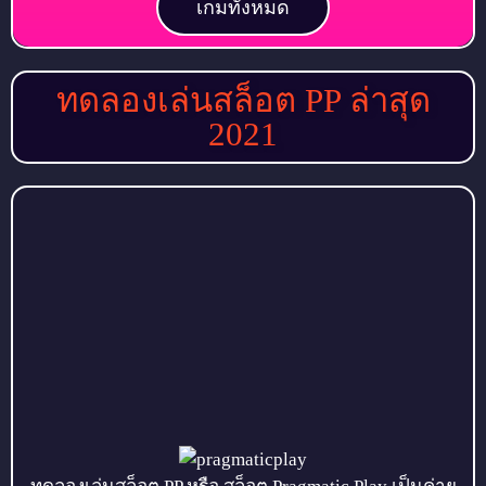
เกมทั้งหมด
ทดลองเล่นสล็อต PP ล่าสุด
2021