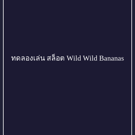
ทดลองเล่น สล็อต Wild Wild Bananas