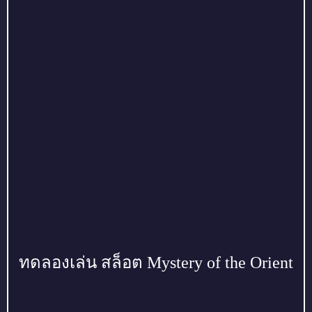
ทดลองเล่น สล็อต Mystery of the Orient