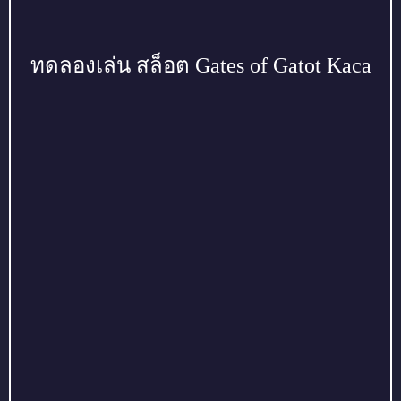
ทดลองเล่น สล็อต Gates of Gatot Kaca