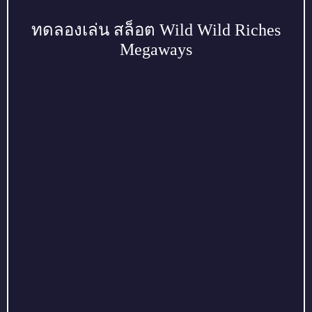
ทดลองเล่น สล็อต Wild Wild Riches
Megaways