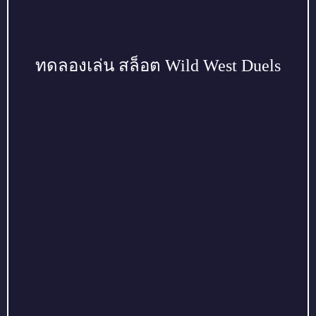
ทดลองเล่น สล็อต Wild West Duels