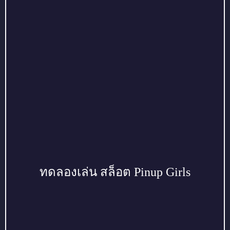
ทดลองเล่น สล็อต Pinup Girls