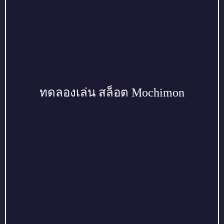
ทดลองเล่น สล็อต Mochimon